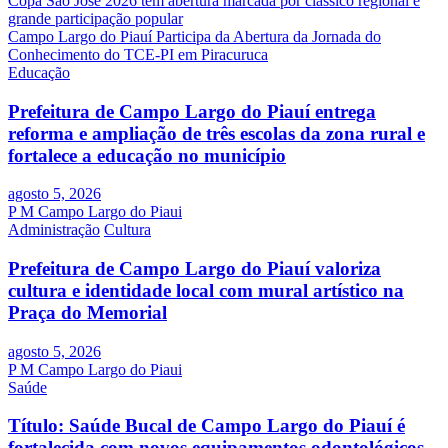
Navegação
Copa São José 2026 tem abertura marcada por clássico regional e
grande participação popular
de
Campo Largo do Piauí Participa da Abertura da Jornada do
Post
Conhecimento do TCE-PI em Piracuruca
Educação
Prefeitura de Campo Largo do Piauí entrega
reforma e ampliação de três escolas da zona rural e
fortalece a educação no município
agosto 5, 2026
P M Campo Largo do Piaui
Administração
Cultura
Prefeitura de Campo Largo do Piauí valoriza
cultura e identidade local com mural artístico na
Praça do Memorial
agosto 5, 2026
P M Campo Largo do Piaui
Saúde
Título: Saúde Bucal de Campo Largo do Piauí é
fortalecida com novos equipamentos odontológicos