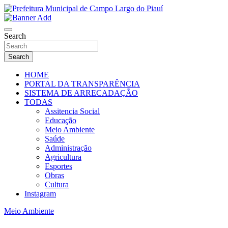
Skip
to
Campo Largo do Piauí – Piauí – Brasil
content
Prefeitura Municipal de Campo Largo do
Search
Piauí
Search
HOME
PORTAL DA TRANSPARÊNCIA
SISTEMA DE ARRECADAÇÃO
TODAS
Assitencia Social
Educação
Meio Ambiente
Saúde
Administração
Agricultura
Esportes
Obras
Cultura
Instagram
Meio Ambiente