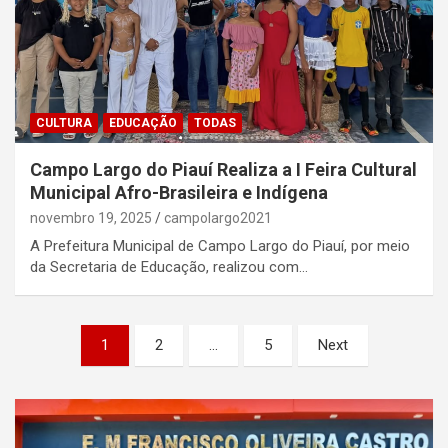
CULTURA
EDUCAÇÃO
TODAS
Campo Largo do Piauí Realiza a I Feira Cultural
Municipal Afro-Brasileira e Indígena
novembro 19, 2025
campolargo2021
A Prefeitura Municipal de Campo Largo do Piauí, por meio
da Secretaria de Educação, realizou com…
Paginação
1
2
…
5
Next
de
posts