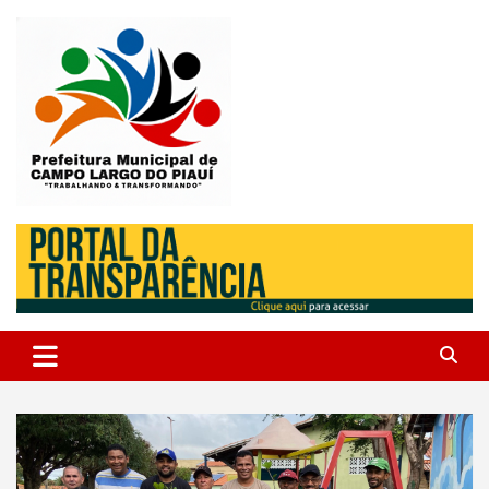
Skip
to
content
Campo Largo do Piauí – Piauí – Brasil
Prefeitura Municipal de Campo
Largo do Piauí