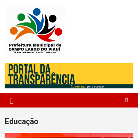
Skip
to
content
Campo Largo do Piauí – Piauí – Brasil
Prefeitura Municipal de Campo
Largo do Piauí
Educação