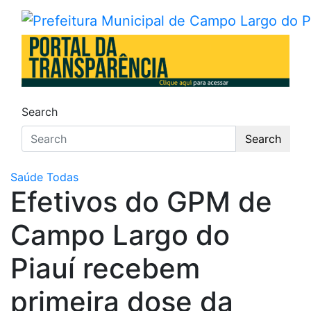
Skip
to
Prefeitura Municipal de Ca
Campo Largo do Piauí – Piauí – Brasil
content
Search
Search
Saúde
Todas
Efetivos do GPM de
Campo Largo do
Piauí recebem
primeira dose da