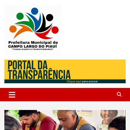
Skip
to
content
Campo Largo do Piauí – Piauí – Brasil
Prefeitura Municipal de Campo
Largo do Piauí