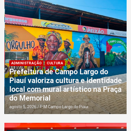
ADMINISTRAÇÃO
CULTURA
Prefeitura de Campo Largo do
Piauí valoriza cultura e identidade
local com mural artístico na Praça
do Memorial
agosto 5, 2026
P M Campo Largo do Piaui