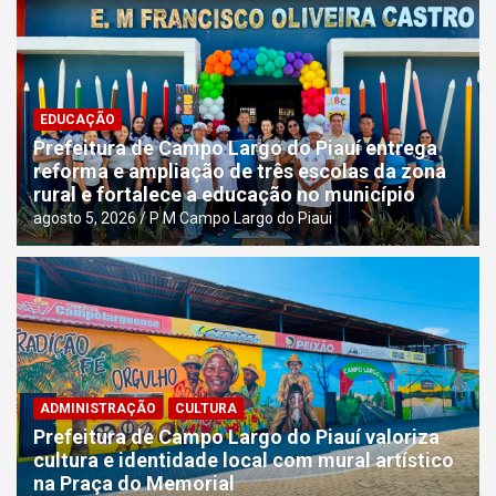
EDUCAÇÃO
Prefeitura de Campo Largo do Piauí entrega
reforma e ampliação de três escolas da zona
rural e fortalece a educação no município
agosto 5, 2026
P M Campo Largo do Piaui
ADMINISTRAÇÃO
CULTURA
Prefeitura de Campo Largo do Piauí valoriza
cultura e identidade local com mural artístico
na Praça do Memorial