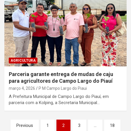
AGRICULTURA
Parceria garante entrega de mudas de caju
para agricultores de Campo Largo do Piauí
março 4, 2026
P M Campo Largo do Piaui
A Prefeitura Municipal de Campo Largo do Piauí, em
parceria com a Kolping, a Secretaria Municipal…
Paginação
Previous
1
2
3
…
18